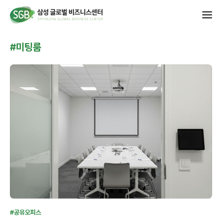
#미팅룸
#공유오피스